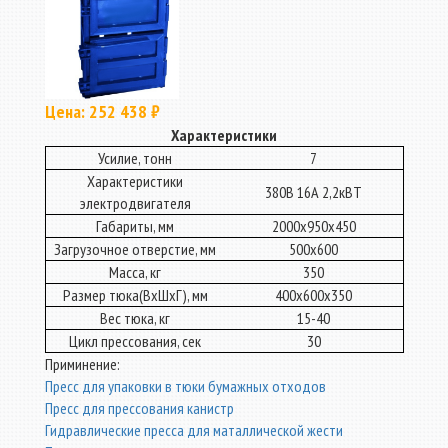
Цена: 252 438 ₽
Характеристики
Усилие, тонн
7
Характеристики
380В 16А 2,2кВТ
электродвигателя
Габариты, мм
2000х950х450
Загрузочное отверстие, мм
500х600
Масса, кг
350
Размер тюка(ВхШхГ), мм
400х600х350
Вес тюка, кг
15-40
Цикл прессования, сек
30
Приминение:
Пресс для упаковки в тюки бумажных отходов
Пресс для прессования канистр
Гидравлические пресса для маталлической жести