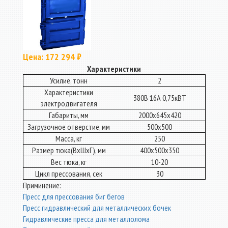
Цена: 172 294 ₽
Характеристики
Усилие, тонн
2
Характеристики
380В 16А 0,75кВТ
электродвигателя
Габариты, мм
2000х645х420
Загрузочное отверстие, мм
500х500
Масса, кг
250
Размер тюка(ВхШхГ), мм
400х500х350
Вес тюка, кг
10-20
Цикл прессования, сек
30
Приминение:
Пресс для прессования биг бегов
Пресс гидравлический для металлических бочек
Гидравлические пресса для металлолома